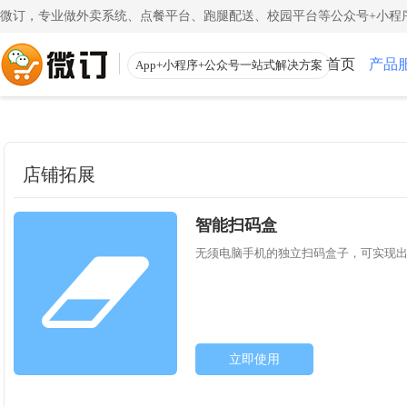
微订，专业做外卖系统、点餐平台、跑腿配送、校园平台等公众号+小程序
首页
产品
App+小程序+公众号一站式解决方案
使用教程
App下载
渠道
公众号
小程
一键搭建微信商城
一键
店铺拓展
注册教程
商家客户端
注册小程序和公众号帐号
手机端的管理客
更多
智能扫码盒
校园外卖
外卖
初级教程
微送宝
一站式校园服务平台
同城
无须电脑手机的独立扫码盒子，可实现
创建店铺和产品
配送员抢单助手
视频教程
云收银
一步一步视频讲解
店铺收银管家
立即使用
帮助中心
微粉宝
常见问题解疑
粉丝交流沟通工