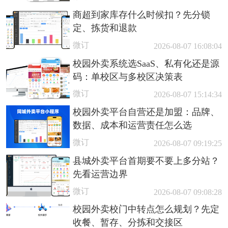
商超到家库存什么时候扣？先分锁
定、拣货和退款
微订
2026-08-07 16:08:04
校园外卖系统选SaaS、私有化还是源
码：单校区与多校区决策表
微订
2026-08-07 15:14:34
校园外卖平台自营还是加盟：品牌、
数据、成本和运营责任怎么选
微订
2026-08-07 09:19:25
县城外卖平台首期要不要上多分站？
先看运营边界
微订
2026-08-07 09:08:28
校园外卖校门中转点怎么规划？先定
收餐、暂存、分拣和交接区