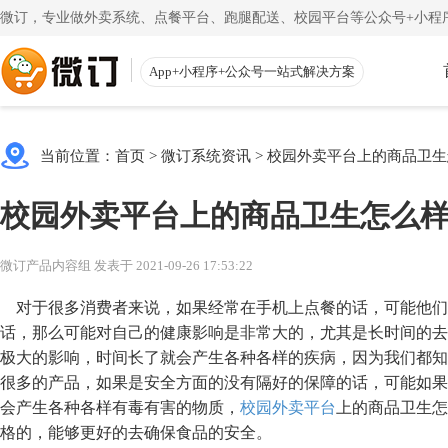
微订，专业做外卖系统、点餐平台、跑腿配送、校园平台等公众号+小程序
App+小程序+公众号一站式解决方案
使用教程
App下载
渠道
公众号
当前位置：
首页
>
微订系统资讯
>
校园外卖平台上的商品卫生
一键搭建微信商城
一
注册教程
商家客户
校园外卖平台上的商品卫生怎么
注册小程序和公众号帐号
手机端的
更多
校园外卖
初级教程
微送宝
微订产品内容组 发表于 2021-09-26 17:53:22
一站式校园服务平台
同
创建店铺和产品
配送员抢
对于很多消费者来说，如果经常在手机上点餐的话，可能他们
视频教程
云收银
话，那么可能对自己的健康影响是非常大的，尤其是长时间的去
极大的影响，时间长了就会产生各种各样的疾病，因为我们都知
一步一步视频讲解
店铺收银
很多的产品，如果是安全方面的没有隔好的保障的话，可能如果
帮助中心
微粉宝
会产生各种各样有毒有害的物质，
校园外卖平台
上的商品卫生怎
常见问题解疑
粉丝交流
格的，能够更好的去确保食品的安全。