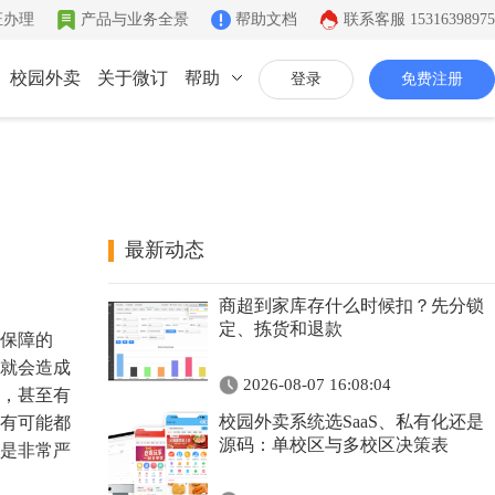
证办理
产品与业务全景
帮助文档
联系客服
15316398975
校园外卖
关于微订
帮助
登录
免费注册
联系我们
公司简介
致力于移动互联网开发
最新动态
同城系统
微社区
企业文化
商超到家库存什么时候扣？先分锁
同城生活信息发布
连接你的客户和粉丝
有影响力的互联网企业
定、拣货和退款
保障的
公司资质
就会造成
2026-08-07 16:08:04
，甚至有
证件齐全，安全放心
校园外卖系统选SaaS、私有化还是
有可能都
联系我们
源码：单校区与多校区决策表
是非常严
7*12小时在线咨询