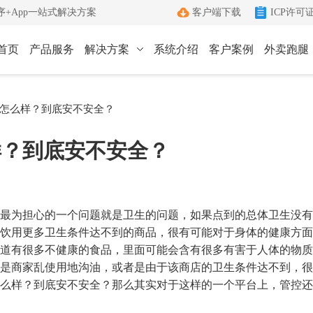
+App一站式解决方案
客户端下载
ICP许可
首页
产品服务
解决方案
系统介绍
客户案例
外卖跑腿
ICP许可证办理
小程序
App
怎么样？到底安不安全？
键生成小程序
Android和IOS原生App
端
ICP+EDI
样？到底安不安全？
管理客户端
双证联办一站式服务
外卖跑腿
社区团购
办理优势
城生活服务平台
社区+电商新模式
单助手
多年深耕增值电信领域
最为担心的一个问题就是卫生的问题，如果点到的总体卫生没有
办理流程
饮用更多卫生条件达不到的商品，很有可能对于身体的健康方面
道有很多不健康的食品，里面可能会含有很多有害于人体的物质
管家
标准化六步流程
是商家乱使用地沟油，或者是由于该商店的卫生条件达不到，很
成功案例
么样？到底安不安全？那么其实对于这样的一个平台上，管控还
沟通工具
累计服务超过1000+