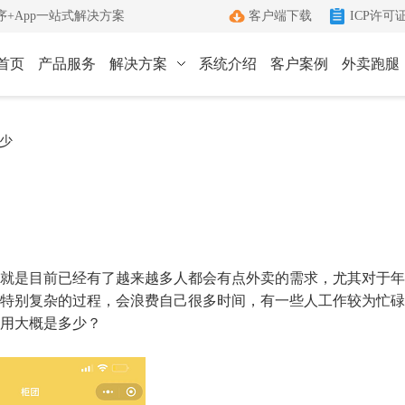
+App一站式解决方案
客户端下载
ICP许可
首页
产品服务
解决方案
系统介绍
客户案例
外卖跑腿
ICP许可证办理
小程序
App
少
键生成小程序
Android和IOS原生App
端
ICP+EDI
管理客户端
双证联办一站式服务
外卖跑腿
社区团购
办理优势
城生活服务平台
社区+电商新模式
单助手
多年深耕增值电信领域
就是目前已经有了越来越多人都会有点外卖的需求，尤其对于年
办理流程
特别复杂的过程，会浪费自己很多时间，有一些人工作较为忙碌
用大概是多少？
管家
标准化六步流程
成功案例
沟通工具
累计服务超过1000+