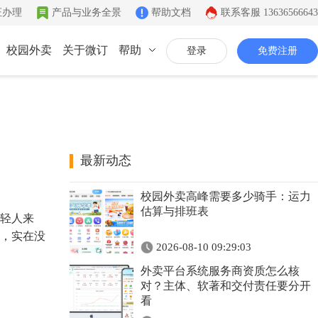
证办理
产品与业务全景
帮助文档
联系客服
13636566643
校园外卖
关于微订
帮助
登录
免费注册
联系我们
公司简介
致力于移动互联网开发
最新动态
同城系统
微社区
企业文化
校园外卖高峰需要多少骑手：运力
同城生活信息发布
连接你的客户和粉丝
有影响力的互联网企业
估算与排班表
轻人来
公司资质
，实在没
2026-08-10 09:29:03
证件齐全，安全放心
外卖平台系统服务商资质怎么核
联系我们
对？主体、软著和交付责任要分开
看
7*12小时在线咨询