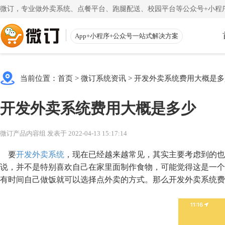
微订，专业做外卖系统、点餐平台、跑腿配送、校园平台等公众号+小程序
App+小程序+公众号一站式解决方案
使用教程
App下载
渠道
公众号
当前位置：
首页
>
微订系统资讯
>
开发外卖系统费用大概是多
一键搭建微信商城
一
注册教程
商家客户
开发外卖系统费用大概是多少
注册小程序和公众号帐号
手机端的
更多
校园外卖
初级教程
微送宝
微订产品内容组 发表于 2022-04-13 15:17:14
一站式校园服务平台
同
创建店铺和产品
配送员抢
要
开发外卖系统
，现在已经越来越常见，其实主要考虑到的也
视频教程
云收银
说，并不是特别喜欢自己在家里面制作食物，可能觉得这是一个
有时间自己做饭就可以选择点外卖的方式。那么开发外卖系统费
一步一步视频讲解
店铺收银
帮助中心
微粉宝
常见问题解疑
粉丝交流