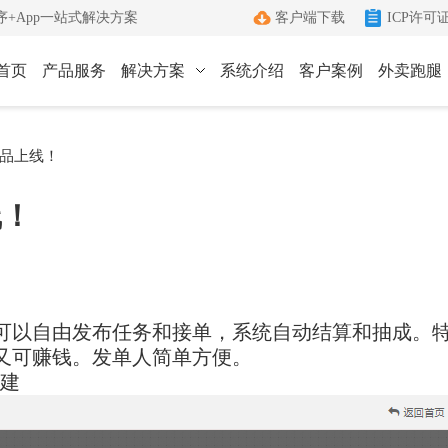
+App一站式解决方案
客户端下载
ICP许可
首页
产品服务
解决方案
系统介绍
客户案例
外卖跑腿
ICP许可证办理
小程序
App
品上线！
键生成小程序
Android和IOS原生App
端
ICP+EDI
线！
管理客户端
双证联办一站式服务
外卖跑腿
社区团购
办理优势
城生活服务平台
社区+电商新模式
单助手
多年深耕增值电信领域
可以自由发布任务和接单，系统自动结算和抽成。
办理流程
又可赚钱。发单人简单方便。
管家
标准化六步流程
创建
成功案例
沟通工具
累计服务超过1000+