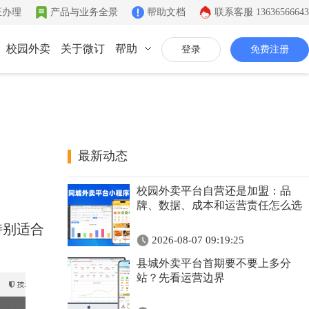
证办理
产品与业务全景
帮助文档
联系客服
13636566643
校园外卖
关于微订
帮助
登录
免费注册
联系我们
公司简介
致力于移动互联网开发
最新动态
同城系统
微社区
企业文化
校园外卖平台自营还是加盟：品
同城生活信息发布
连接你的客户和粉丝
有影响力的互联网企业
牌、数据、成本和运营责任怎么选
特别适合
公司资质
2026-08-07 09:19:25
证件齐全，安全放心
县城外卖平台首期要不要上多分
联系我们
站？先看运营边界
7*12小时在线咨询