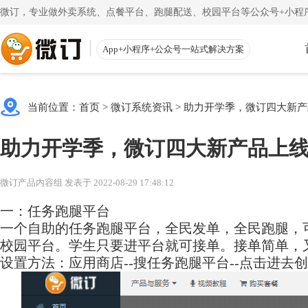
微订，专业做外卖系统、点餐平台、跑腿配送、校园平台等公众号+小程序
App+小程序+公众号一站式解决方案
使用教程
App下载
渠道
公众号
当前位置：
首页
>
微订系统资讯
>
助力开学季，微订四大新产
一键搭建微信商城
一
注册教程
商家客户
助力开学季，微订四大新产品上
注册小程序和公众号帐号
手机端的
更多
校园外卖
初级教程
微送宝
微订产品内容组 发表于 2022-08-29 17:48:12
一站式校园服务平台
同
创建店铺和产品
配送员抢
一：任务跑腿平台
一个自助的任务跑腿平台，全民发单，全民跑腿，
视频教程
云收银
校园平台。学生只要进平台就可接单。接单简单，
一步一步视频讲解
店铺收银
设置方法：应用商店--搜任务跑腿平台--点击进去
帮助中心
微粉宝
常见问题解疑
粉丝交流