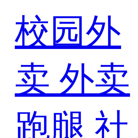
校园外
卖
外卖
跑腿
社