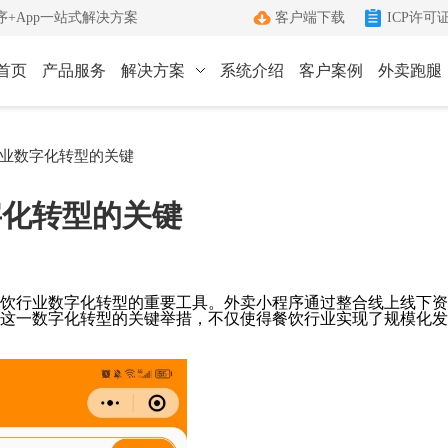
+App一站式解决方案
客户端下载
ICP许可
首页
产品服务
解决方案
系统介绍
客户案例
外卖跑腿
ICP许可证办理
小程序
App
业数字化转型的关键
键生成小程序
Android和IOS原生App
端
ICP+EDI
字化转型的关键
管理客户端
双证联办一站式服务
外卖跑腿
社区团购
办理优势
城生活服务平台
社区+电商新模式
单助手
多年深耕增值电信领域
饮行业数字化转型的重要工具。外卖小程序通过整合线上线下资
这一数字化转型的关键举措，不仅使得餐饮行业实现了规模化发
办理流程
管家
标准化六步流程
成功案例
沟通工具
累计服务超过1000+