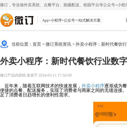
微订，专业做外卖系统、点餐平台、跑腿配送、校园平台等公众号+小程序
App+小程序+公众号一站式解决方案
使用教程
App下载
渠道
公众号
当前位置：
首页
>
微订系统资讯
>
外卖小程序：新时代餐饮行
一键搭建微信商城
一
注册教程
商家客户
外卖小程序：新时代餐饮行业数
注册小程序和公众号帐号
手机端的
更多
校园外卖
初级教程
微送宝
微订产品内容组 发表于 2024-03-11 17:58:09
一站式校园服务平台
同
创建店铺和产品
配送员抢
近年来，随着互联网技术的快速发展，
外卖小程序
逐渐成为餐
便捷的点餐、配送服务，实现了消费者与商家之间的无缝连接。
视频教程
云收银
足了消费者日趋增长的便利性需求。
一步一步视频讲解
店铺收银
帮助中心
微粉宝
常见问题解疑
粉丝交流