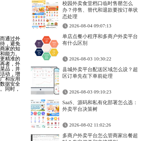
校园外卖食堂档口临时售罄怎么
办？停售、替代和退款要按订单状
态处理
2026-08-04 09:07:13
单店点餐小程序和多商户外卖平台
而通过外
有什么区别
待，避免
商家的知
和能力。
更精准的
2026-08-03 10:30:22
再者，外
菜品，并
县城外卖平台配送区域怎么设？超
活动，增
区订单先在下单前处理
广和应用
数据安全
。同时，
2026-08-03 09:10:23
SaaS、源码和私有化部署怎么选：
外卖平台决策树
2026-08-02 11:02:26
多商户外卖平台怎么管商家出餐超