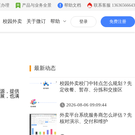
证办理
产品与业务全景
帮助文档
联系客服
13636566643
校园外卖
关于微订
帮助
登录
免费注册
联系我们
公司简介
致力于移动互联网开发
最新动态
同城系统
微社区
企业文化
校园外卖校门中转点怎么规划？先
同城生活信息发布
连接你的客户和粉丝
有影响力的互联网企业
定收餐、暂存、分拣和交接区
源，提供
展，也满
公司资质
2026-08-06 09:09:44
证件齐全，安全放心
外卖平台系统服务商怎么评估？先
联系我们
核对演示、交付和维护
7*12小时在线咨询