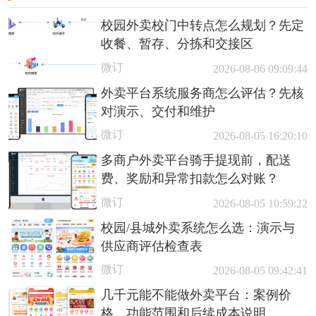
校园外卖校门中转点怎么规划？先定
收餐、暂存、分拣和交接区
微订
2026-08-06 09:09:44
外卖平台系统服务商怎么评估？先核
对演示、交付和维护
微订
2026-08-05 16:20:10
多商户外卖平台骑手提现前，配送
费、奖励和异常扣款怎么对账？
微订
2026-08-05 10:59:22
校园/县城外卖系统怎么选：演示与
供应商评估检查表
微订
2026-08-05 09:42:41
几千元能不能做外卖平台：案例价
格、功能范围和后续成本说明