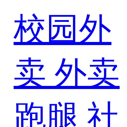
校园外
卖
外卖
跑腿
社