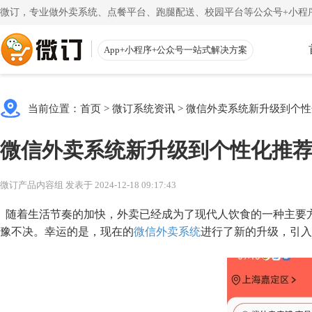
微订，专业做外卖系统、点餐平台、跑腿配送、校园平台等公众号+小程序
App+小程序+公众号一站式解决方案
使用教程
App下载
渠道
公众号
当前位置：
首页
>
微订系统资讯
>
微信外卖系统新升级到个性
一键搭建微信商城
一
注册教程
商家客户
微信外卖系统新升级到个性化推
注册小程序和公众号帐号
手机端的
更多
校园外卖
初级教程
微送宝
微订产品内容组 发表于 2024-12-18 09:17:43
一站式校园服务平台
同
创建店铺和产品
配送员抢
随着生活节奏的加快，外卖已经成为了现代人饮食的一种主要
视频教程
云收银
豫不决。幸运的是，现在的
微信外卖系统
进行了新的升级，引入
一步一步视频讲解
店铺收银
帮助中心
微粉宝
常见问题解疑
粉丝交流