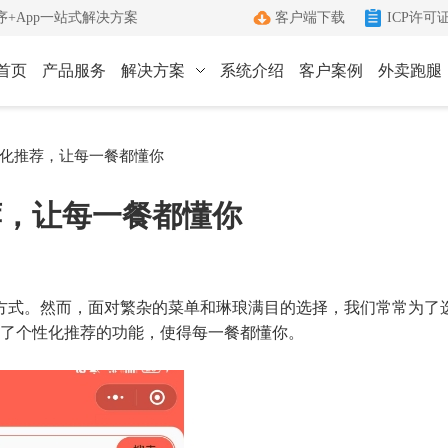
+App一站式解决方案
客户端下载
ICP许可
首页
产品服务
解决方案
系统介绍
客户案例
外卖跑腿
ICP许可证办理
小程序
App
化推荐，让每一餐都懂你
键生成小程序
Android和IOS原生App
端
ICP+EDI
荐，让每一餐都懂你
管理客户端
双证联办一站式服务
外卖跑腿
社区团购
办理优势
城生活服务平台
社区+电商新模式
单助手
多年深耕增值电信领域
方式。然而，面对繁杂的菜单和琳琅满目的选择，我们常常为了
办理流程
了个性化推荐的功能，使得每一餐都懂你。
管家
标准化六步流程
成功案例
沟通工具
累计服务超过1000+