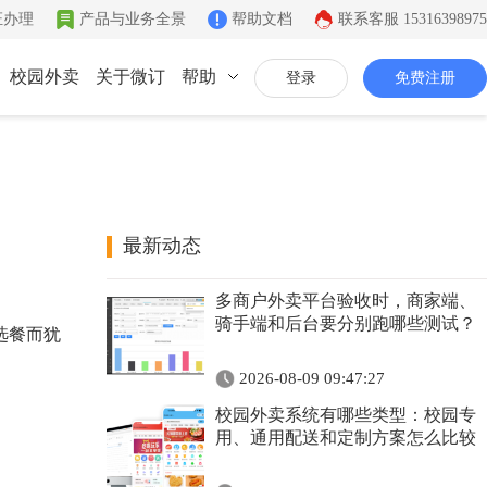
证办理
产品与业务全景
帮助文档
联系客服
15316398975
校园外卖
关于微订
帮助
登录
免费注册
联系我们
公司简介
致力于移动互联网开发
最新动态
同城系统
微社区
企业文化
多商户外卖平台验收时，商家端、
同城生活信息发布
连接你的客户和粉丝
有影响力的互联网企业
骑手端和后台要分别跑哪些测试？
选餐而犹
公司资质
2026-08-09 09:47:27
证件齐全，安全放心
校园外卖系统有哪些类型：校园专
联系我们
用、通用配送和定制方案怎么比较
7*12小时在线咨询