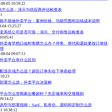
-08-05 10:59:22
统怎么选：演示与供应商评估检查表
41
能不能做外卖平台：案例价格、功能范围和后续成本说明
8-04 15:25:27
卖系统公司是否可靠：演示、交付和售后检查表
10:05:41
外卖食堂档口临时售罄怎么办？停售、替代和退款要按订单状
理
-08-04 09:07:13
外卖平台有什么区别
配送区域怎么设？超区订单先在下单前处理
:10:23
有化部署怎么选：外卖平台决策树
平台怎么管商家出餐超时？先定催单和交接规则
09:14:22
选型与部署指南：SaaS、私有化、源码和定制怎么选
1 10:38:12