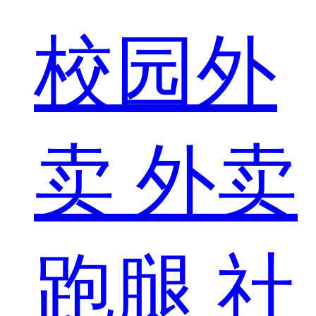
校园外
卖
外卖
跑腿
社