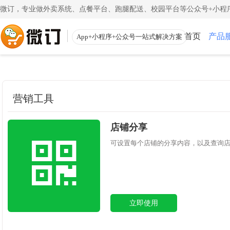
微订，专业做外卖系统、点餐平台、跑腿配送、校园平台等公众号+小程序
首页
产品
App+小程序+公众号一站式解决方案
使用教程
App下载
渠道
公众号
小程
一键搭建微信商城
一键
营销工具
注册教程
商家客户端
注册小程序和公众号帐号
手机端的管理客
更多
店铺分享
校园外卖
外卖
初级教程
微送宝
一站式校园服务平台
同城
可设置每个店铺的分享内容，以及查询
创建店铺和产品
配送员抢单助手
视频教程
云收银
一步一步视频讲解
店铺收银管家
立即使用
帮助中心
微粉宝
常见问题解疑
粉丝交流沟通工