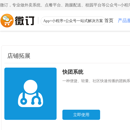
微订，专业做外卖系统、点餐平台、跑腿配送、校园平台等公众号+小程序
首页
产品
App+小程序+公众号一站式解决方案
使用教程
App下载
渠道
公众号
小程
一键搭建微信商城
一键
店铺拓展
注册教程
商家客户端
注册小程序和公众号帐号
手机端的管理客
更多
快团系统
校园外卖
外卖
初级教程
微送宝
一站式校园服务平台
同城
一种便捷、轻量、社区快速传播的团购
创建店铺和产品
配送员抢单助手
视频教程
云收银
一步一步视频讲解
店铺收银管家
立即使用
帮助中心
微粉宝
常见问题解疑
粉丝交流沟通工