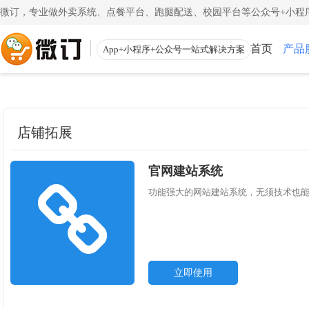
微订，专业做外卖系统、点餐平台、跑腿配送、校园平台等公众号+小程序
首页
产品
App+小程序+公众号一站式解决方案
使用教程
App下载
渠道
公众号
小程
一键搭建微信商城
一键
店铺拓展
注册教程
商家客户端
注册小程序和公众号帐号
手机端的管理客
更多
官网建站系统
校园外卖
外卖
初级教程
微送宝
一站式校园服务平台
同城
功能强大的网站建站系统，无须技术也
创建店铺和产品
配送员抢单助手
视频教程
云收银
一步一步视频讲解
店铺收银管家
立即使用
帮助中心
微粉宝
常见问题解疑
粉丝交流沟通工