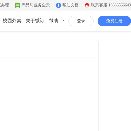
证办理
产品与业务全景
帮助文档
联系客服
13636566643
校园外卖
关于微订
帮助
登录
免费注册
联系我们
公司简介
致力于移动互联网开发
同城系统
微社区
企业文化
同城生活信息发布
连接你的客户和粉丝
有影响力的互联网企业
公司资质
证件齐全，安全放心
联系我们
7*12小时在线咨询