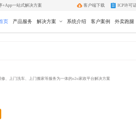
+App一站式解决方案
客户端下载
ICP许可
首页
产品服务
解决方案
系统介绍
客户案例
外卖跑腿
ICP许可证办理
小程序
App
键生成小程序
Android和IOS原生App
端
ICP+EDI
管理客户端
双证联办一站式服务
外卖跑腿
社区团购
修、上门洗车、上门搬家等服务为一体的o2o家政平台解决方案
办理优势
城生活服务平台
社区+电商新模式
单助手
多年深耕增值电信领域
办理流程
管家
标准化六步流程
成功案例
沟通工具
累计服务超过1000+