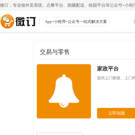
微订，专业做外卖系统、点餐平台、跑腿配送、校园平台等公众号+小程序
App+小程序+公众号一站式解决方案
使用教程
App下载
渠道
公众号
交易与零售
一键搭建微信商城
一
注册教程
商家客户
注册小程序和公众号帐号
手机端的
家政平台
更多
校园外卖
提供上门家政、上门维
初级教程
微送宝
一站式校园服务平台
同
创建店铺和产品
配送员抢
视频教程
云收银
一步一步视频讲解
店铺收银
立即创建
帮助中心
微粉宝
常见问题解疑
粉丝交流