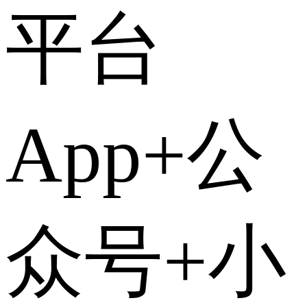
平台
App+公
众号+小