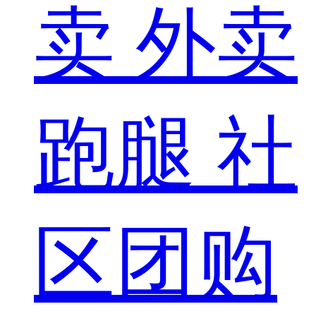
卖
外卖
跑腿
社
区团购