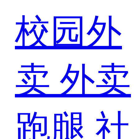
校园外
卖
外卖
跑腿
社