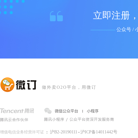
立即注册，
公众号 / 
做外卖O2O平台，用微订
增值电信业务经营许可证
：
沪B2-20190111
-
沪ICP备14011442号