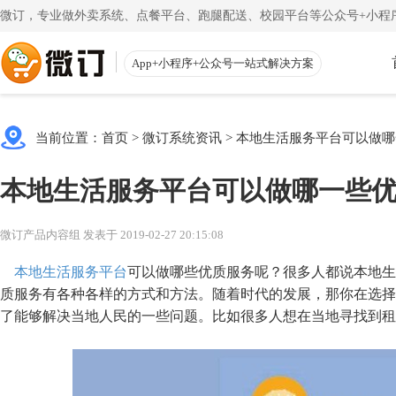
微订，专业做外卖系统、点餐平台、跑腿配送、校园平台等公众号+小程序
App+小程序+公众号一站式解决方案
使用教程
App下载
渠道
公众号
当前位置：
首页
>
微订系统资讯
>
本地生活服务平台可以做哪
一键搭建微信商城
一
注册教程
商家客户
本地生活服务平台可以做哪一些
注册小程序和公众号帐号
手机端的
更多
校园外卖
初级教程
微送宝
微订产品内容组 发表于 2019-02-27 20:15:08
一站式校园服务平台
同
创建店铺和产品
配送员抢
本地生活服务平台
可以做哪些优质服务呢？很多人都说本地生
视频教程
云收银
质服务有各种各样的方式和方法。随着时代的发展，那你在选择
了能够解决当地人民的一些问题。比如很多人想在当地寻找到租
一步一步视频讲解
店铺收银
帮助中心
微粉宝
常见问题解疑
粉丝交流