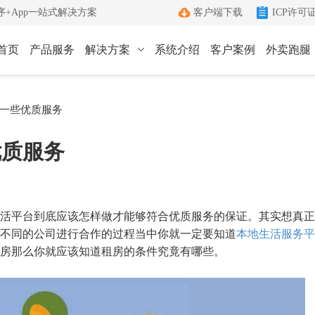
+App一站式解决方案
客户端下载
ICP许可
首页
产品服务
解决方案
系统介绍
客户案例
外卖跑腿
ICP许可证办理
小程序
App
一些优质服务
键生成小程序
Android和IOS原生App
端
ICP+EDI
优质服务
管理客户端
双证联办一站式服务
外卖跑腿
社区团购
办理优势
城生活服务平台
社区+电商新模式
单助手
多年深耕增值电信领域
活平台到底应该怎样做才能够符合优质服务的保证。其实想真正
办理流程
不同的公司进行合作的过程当中你就一定要知道
本地生活服务平
房那么你就应该知道租房的条件究竟有哪些。
管家
标准化六步流程
成功案例
沟通工具
累计服务超过1000+