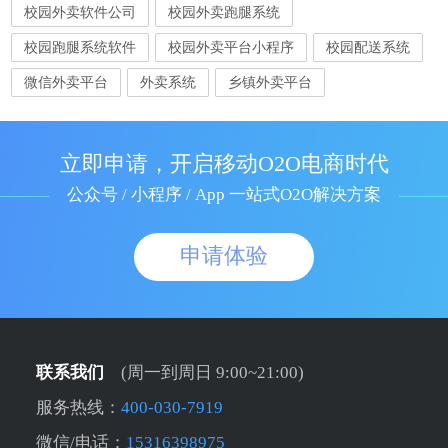
校园外卖软件公司
校园外卖跑腿系统
校园跑腿系统软件
校园外卖平台小程序
校园配送系统
微信外卖平台
外卖系统
乡镇外卖平台
立即申请，开启移动O2O电商时代
公众号 / 小程序 / App 一站式O2O解决方案
申请体验
联系我们
(周一到周日 9:00~21:00)
服务热线：
400-030-7919
微信/电话：
15316398975