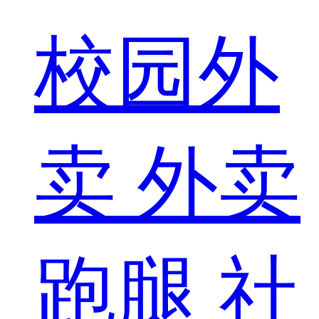
校园外
卖
外卖
跑腿
社