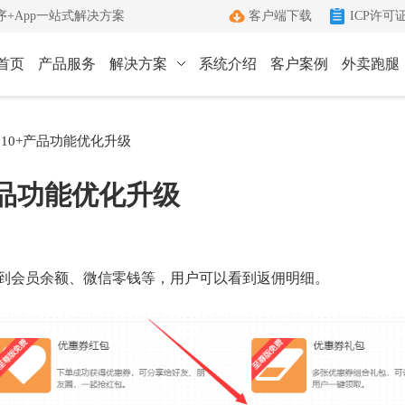
+App一站式解决方案
客户端下载
ICP许可
首页
产品服务
解决方案
系统介绍
客户案例
外卖跑腿
ICP许可证办理
小程序
App
含10+产品功能优化升级
键生成小程序
Android和IOS原生App
端
ICP+EDI
产品功能优化升级
管理客户端
双证联办一站式服务
外卖跑腿
社区团购
办理优势
城生活服务平台
社区+电商新模式
单助手
多年深耕增值电信领域
佣到会员余额、微信零钱等，用户可以看到返佣明细。
办理流程
管家
标准化六步流程
成功案例
沟通工具
累计服务超过1000+