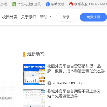
证办理
产品与业务全景
帮助文档
联系客服
13636566643
校园外卖
关于微订
帮助
登录
免费注册
联系我们
公司简介
致力于移动互联网开发
最新动态
同城系统
微社区
企业文化
校园外卖平台自营还是加盟：品
同城生活信息发布
连接你的客户和粉丝
有影响力的互联网企业
牌、数据、成本和运营责任怎么选
公司资质
2026-08-07 09:19:25
证件齐全，安全放心
县城外卖平台首期要不要上多分
联系我们
站？先看运营边界
7*12小时在线咨询