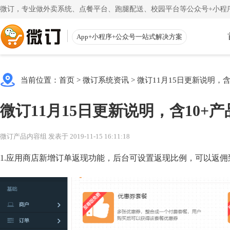
微订，专业做外卖系统、点餐平台、跑腿配送、校园平台等公众号+小程序
App+小程序+公众号一站式解决方案
使用教程
App下载
渠道
公众号
当前位置：
首页
>
微订系统资讯
>
微订11月15日更新说明，
一键搭建微信商城
一
注册教程
商家客户
微订11月15日更新说明，含10+
注册小程序和公众号帐号
手机端的
更多
校园外卖
初级教程
微送宝
微订产品内容组 发表于 2019-11-15 16:11:18
一站式校园服务平台
同
创建店铺和产品
配送员抢
1.应用商店新增订单返现功能，后台可设置返现比例，可以返
视频教程
云收银
一步一步视频讲解
店铺收银
帮助中心
微粉宝
常见问题解疑
粉丝交流