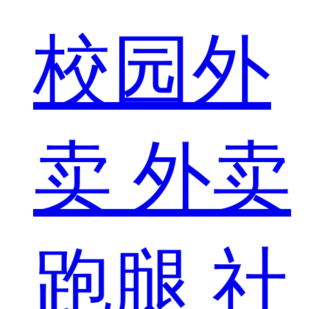
校园外
卖
外卖
跑腿
社