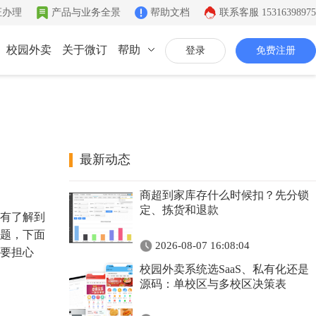
证办理
产品与业务全景
帮助文档
联系客服
15316398975
校园外卖
关于微订
帮助
登录
免费注册
联系我们
公司简介
致力于移动互联网开发
最新动态
同城系统
微社区
企业文化
商超到家库存什么时候扣？先分锁
同城生活信息发布
连接你的客户和粉丝
有影响力的互联网企业
定、拣货和退款
有了解到
公司资质
题，下面
2026-08-07 16:08:04
要担心
证件齐全，安全放心
校园外卖系统选SaaS、私有化还是
联系我们
源码：单校区与多校区决策表
7*12小时在线咨询