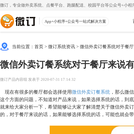
微订，专业做外卖系统、点餐平台、跑腿配送、校园平台等公众号+小程序
App+小程序+公众号一站式解决方案
使用教程
App下载
渠道
公众号
当前位置：
首页
>
微订系统资讯
>
微信外卖订餐系统对于餐厅
一键搭建微信商城
一
注册教程
商家客户
微信外卖订餐系统对于餐厅来说
注册小程序和公众号帐号
手机端的
更多
校园外卖
初级教程
微送宝
微订产品内容组 发表于 2020-07-31 17:14:32
一站式校园服务平台
同
创建店铺和产品
配送员抢
现在有很多的餐厅都会选择使用
微信外卖订餐系统
，那么微信
视频教程
云收银
这个方面的问题，不知道对产品来说，如果选择系统的话，到底
就来给大家分析一下，希望能够让大家了解清楚关于微信外卖订
一步一步视频讲解
店铺收银
的，对于餐厅来说的话，如果能够选择系统的话，可能也就会带
帮助中心
微粉宝
常见问题解疑
粉丝交流