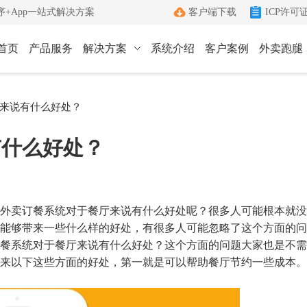
+App一站式解决方案
客户端下载
ICP许可
首页
产品服务
解决方案
系统介绍
客户案例
外卖跑腿
ICP许可证办理
小程序
App
来说有什么好处？
键生成小程序
Android和IOS原生App
端
ICP+EDI
有什么好处？
管理客户端
双证联办一站式服务
外卖跑腿
社区团购
办理优势
城生活服务平台
社区+电商新模式
单助手
多年深耕增值电信领域
外卖订餐系统对于餐厅来说有什么好处呢？很多人可能根本就没
办理流程
能够带来一些什么样的好处，有很多人可能忽略了这个方面的问
餐系统对于餐厅来说有什么好处？这个方面的问题大家也是不需
管家
标准化六步流程
来以下这些方面的好处，第一就是可以帮助餐厅节约一些成本。
成功案例
沟通工具
累计服务超过1000+