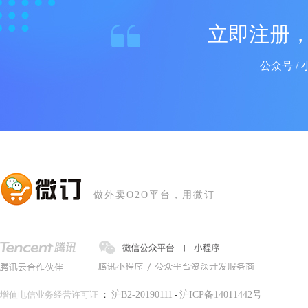
立即注册，
公众号 / 
做外卖O2O平台，用微订
增值电信业务经营许可证
：
沪B2-20190111
-
沪ICP备14011442号