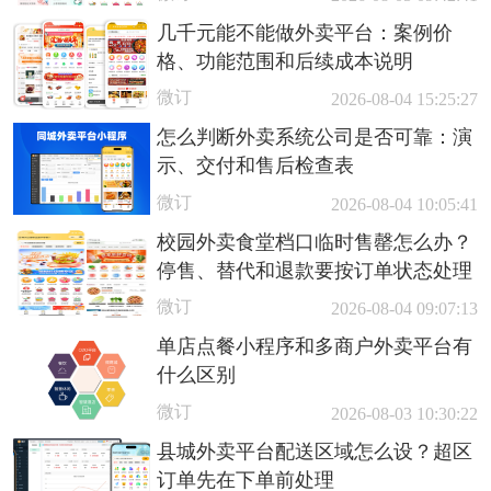
几千元能不能做外卖平台：案例价
格、功能范围和后续成本说明
微订
2026-08-04 15:25:27
怎么判断外卖系统公司是否可靠：演
示、交付和售后检查表
微订
2026-08-04 10:05:41
校园外卖食堂档口临时售罄怎么办？
停售、替代和退款要按订单状态处理
微订
2026-08-04 09:07:13
单店点餐小程序和多商户外卖平台有
什么区别
微订
2026-08-03 10:30:22
县城外卖平台配送区域怎么设？超区
订单先在下单前处理