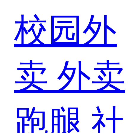
校园外
卖
外卖
跑腿
社