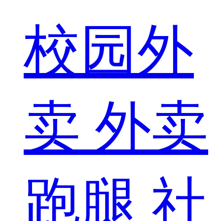
校园外
卖
外卖
跑腿
社