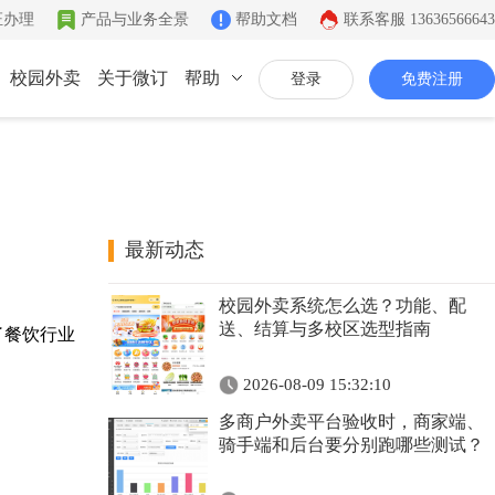
证办理
产品与业务全景
帮助文档
联系客服
13636566643
校园外卖
关于微订
帮助
登录
免费注册
联系我们
公司简介
致力于移动互联网开发
最新动态
同城系统
微社区
企业文化
校园外卖系统怎么选？功能、配
同城生活信息发布
连接你的客户和粉丝
有影响力的互联网企业
送、结算与多校区选型指南
了餐饮行业
公司资质
2026-08-09 15:32:10
证件齐全，安全放心
多商户外卖平台验收时，商家端、
联系我们
骑手端和后台要分别跑哪些测试？
7*12小时在线咨询