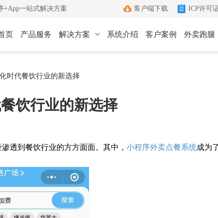
+App一站式解决方案
客户端下载
ICP许可
首页
产品服务
解决方案
系统介绍
客户案例
外卖跑腿
ICP许可证办理
小程序
App
化时代餐饮行业的新选择
键生成小程序
Android和IOS原生App
端
ICP+EDI
代餐饮行业的新选择
管理客户端
双证联办一站式服务
外卖跑腿
社区团购
办理优势
城生活服务平台
社区+电商新模式
单助手
多年深耕增值电信领域
渗透到餐饮行业的方方面面。其中，
小程序外卖点餐系统
成为
办理流程
管家
标准化六步流程
成功案例
沟通工具
累计服务超过1000+