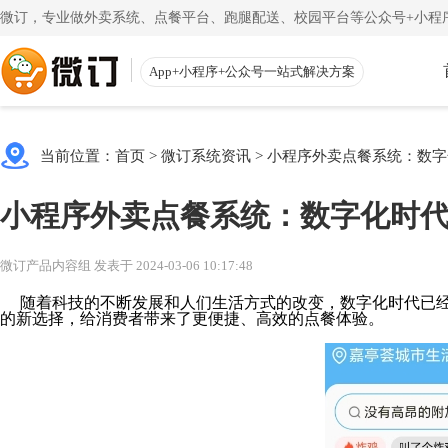
微订，专业做外卖系统、点餐平台、跑腿配送、校园平台等公众号+小程序
App+小程序+公众号一站式解决方案
使用教程
App下载
渠道
公众号
当前位置：
首页
>
微订系统资讯
>
小程序外卖点餐系统：数字
一键搭建微信商城
一
注册教程
商家客户
小程序外卖点餐系统：数字化时
注册小程序和公众号帐号
手机端的
更多
校园外卖
初级教程
微送宝
微订产品内容组 发表于 2024-03-06 10:17:48
一站式校园服务平台
同
创建店铺和产品
配送员抢
随着科技的不断发展和人们生活方式的改变，数字化时代已经
的新选择，给消费者带来了更便捷、高效的点餐体验。
视频教程
云收银
一步一步视频讲解
店铺收银
帮助中心
微粉宝
常见问题解疑
粉丝交流