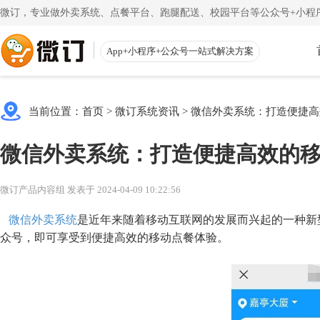
微订，专业做外卖系统、点餐平台、跑腿配送、校园平台等公众号+小程序
App+小程序+公众号一站式解决方案
使用教程
App下载
渠道
公众号
当前位置：
首页
>
微订系统资讯
>
微信外卖系统：打造便捷高
一键搭建微信商城
一
注册教程
商家客户
微信外卖系统：打造便捷高效的
注册小程序和公众号帐号
手机端的
更多
校园外卖
初级教程
微送宝
微订产品内容组 发表于 2024-04-09 10:22:56
一站式校园服务平台
同
创建店铺和产品
配送员抢
微信外卖系统
是近年来随着移动互联网的发展而兴起的一种新
视频教程
云收银
众号，即可享受到便捷高效的移动点餐体验。
一步一步视频讲解
店铺收银
帮助中心
微粉宝
常见问题解疑
粉丝交流