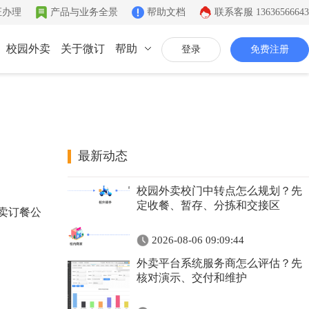
证办理
产品与业务全景
帮助文档
联系客服
13636566643
校园外卖
关于微订
帮助
登录
免费注册
联系我们
公司简介
致力于移动互联网开发
最新动态
同城系统
微社区
企业文化
校园外卖校门中转点怎么规划？先
同城生活信息发布
连接你的客户和粉丝
有影响力的互联网企业
定收餐、暂存、分拣和交接区
卖订餐公
公司资质
2026-08-06 09:09:44
证件齐全，安全放心
外卖平台系统服务商怎么评估？先
联系我们
核对演示、交付和维护
7*12小时在线咨询