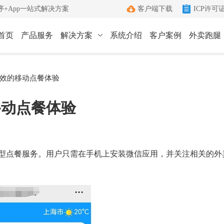
+App一站式解决方案
客户端下载
ICP许可
首页
产品服务
解决方案
系统介绍
客户案例
外卖跑腿
ICP许可证办理
小程序
App
效的移动点餐体验
键生成小程序
Android和IOS原生App
端
ICP+EDI
移动点餐体验
管理客户端
双证联办一站式服务
外卖跑腿
社区团购
办理优势
城生活服务平台
社区+电商新模式
单助手
多年深耕增值电信领域
型点餐服务。用户只需在手机上安装微信应用，并关注相关的外
办理流程
管家
标准化六步流程
成功案例
沟通工具
累计服务超过1000+