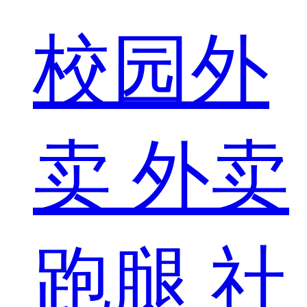
校园外
卖
外卖
跑腿
社