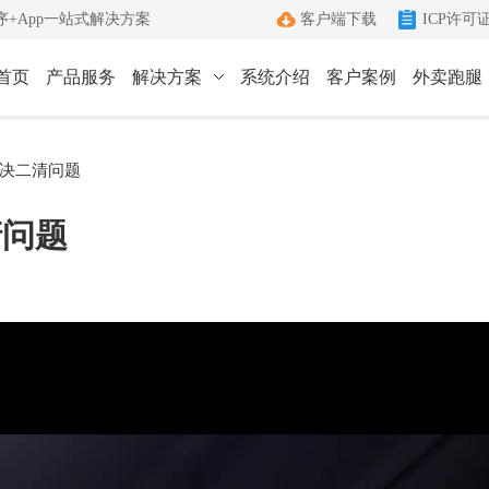
+App一站式解决方案
客户端下载
ICP许可
首页
产品服务
解决方案
系统介绍
客户案例
外卖跑腿
ICP许可证办理
小程序
App
决二清问题
键生成小程序
Android和IOS原生App
端
ICP+EDI
清问题
管理客户端
双证联办一站式服务
外卖跑腿
社区团购
办理优势
城生活服务平台
社区+电商新模式
单助手
多年深耕增值电信领域
办理流程
管家
标准化六步流程
成功案例
沟通工具
累计服务超过1000+