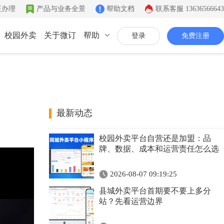
证办理
产品与业务全景
帮助文档
联系客服
13636566643
校园外卖
关于微订
帮助
登录
免费注册
联系我们
公司简介
致力于移动互联网开发
最新动态
同城系统
微社区
企业文化
校园外卖平台自营还是加盟：品
同城生活信息发布
连接你的客户和粉丝
有影响力的互联网企业
牌、数据、成本和运营责任怎么选
公司资质
2026-08-07 09:19:25
证件齐全，安全放心
县城外卖平台首期要不要上多分
联系我们
站？先看运营边界
7*12小时在线咨询