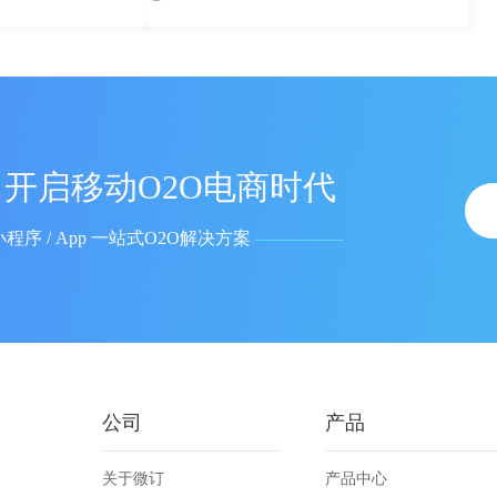
开启移动O2O电商时代
小程序 / App 一站式O2O解决方案
公司
产品
关于微订
产品中心