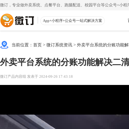
微订，专业做外卖系统、点餐平台、跑腿配送、校园平台等公众号+小程序
App+小程序+公众号一站式解决方案
使用教程
App下载
渠道
公众号
当前位置：
首页
>
微订系统资讯
>
外卖平台系统的分账功能解
一键搭建微信商城
一
注册教程
商家客户
外卖平台系统的分账功能解决二
注册小程序和公众号帐号
手机端的
更多
校园外卖
初级教程
微送宝
微订产品内容组 发表于 2024-09-26 17:43:18
一站式校园服务平台
同
创建店铺和产品
配送员抢
视频教程
云收银
一步一步视频讲解
店铺收银
帮助中心
微粉宝
常见问题解疑
粉丝交流