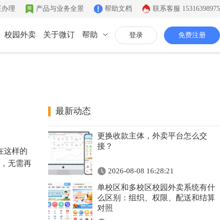
证办理
产品与业务全景
帮助文档
联系客服
15316398975
校园外卖
关于微订
帮助
登录
免费注册
联系我们
公司简介
致力于移动互联网开发
最新动态
同城系统
微社区
企业文化
更换收款主体，外卖平台怎么交
同城生活信息发布
连接你的客户和粉丝
有影响力的互联网企业
接？
在这样的
公司资质
，无需再
2026-08-08 16:28:21
证件齐全，安全放心
单校区和多校区校园外卖系统有什
联系我们
么区别：组织、权限、配送和结算
对照
7*12小时在线咨询