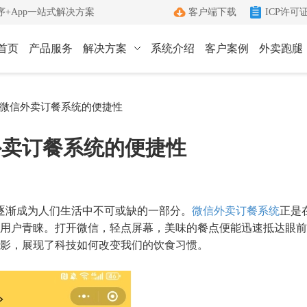
+App一站式解决方案
客户端下载
ICP许可
首页
产品服务
解决方案
系统介绍
客户案例
外卖跑腿
ICP许可证办理
小程序
App
微信外卖订餐系统的便捷性
键生成小程序
Android和IOS原生App
端
ICP+EDI
外卖订餐系统的便捷性
管理客户端
双证联办一站式服务
外卖跑腿
社区团购
办理优势
城生活服务平台
社区+电商新模式
单助手
多年深耕增值电信领域
逐渐成为人们生活中不可或缺的一部分。
微信外卖订餐系统
正是
办理流程
用户青睐。打开微信，轻点屏幕，美味的餐点便能迅速抵达眼前
影，展现了科技如何改变我们的饮食习惯。
管家
标准化六步流程
成功案例
沟通工具
累计服务超过1000+