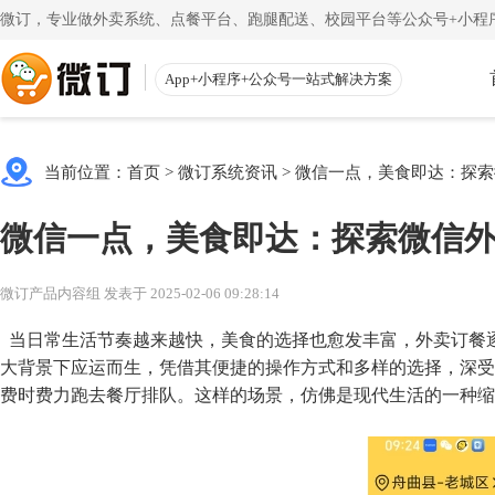
微订，专业做外卖系统、点餐平台、跑腿配送、校园平台等公众号+小程序
App+小程序+公众号一站式解决方案
使用教程
App下载
渠道
公众号
当前位置：
首页
>
微订系统资讯
>
微信一点，美食即达：探索
一键搭建微信商城
一
注册教程
商家客户
微信一点，美食即达：探索微信
注册小程序和公众号帐号
手机端的
更多
校园外卖
初级教程
微送宝
微订产品内容组 发表于 2025-02-06 09:28:14
一站式校园服务平台
同
创建店铺和产品
配送员抢
当日常生活节奏越来越快，美食的选择也愈发丰富，外卖订餐
视频教程
云收银
大背景下应运而生，凭借其便捷的操作方式和多样的选择，深受
费时费力跑去餐厅排队。这样的场景，仿佛是现代生活的一种缩
一步一步视频讲解
店铺收银
帮助中心
微粉宝
常见问题解疑
粉丝交流