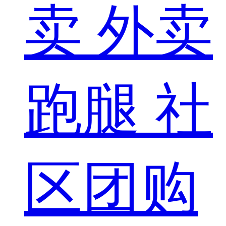
卖
外卖
跑腿
社
区团购