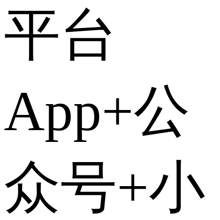
平台
App+公
众号+小