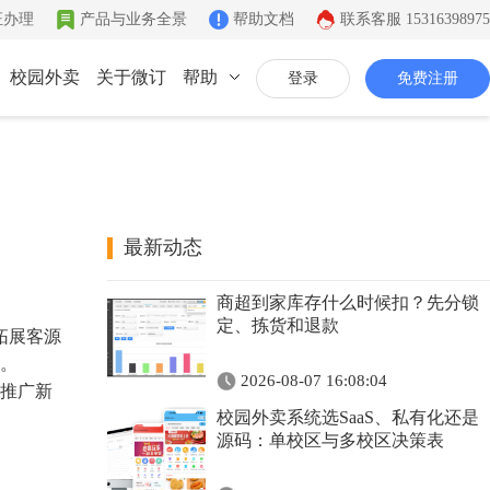
证办理
产品与业务全景
帮助文档
联系客服
15316398975
校园外卖
关于微订
帮助
登录
免费注册
联系我们
公司简介
致力于移动互联网开发
最新动态
同城系统
微社区
企业文化
商超到家库存什么时候扣？先分锁
同城生活信息发布
连接你的客户和粉丝
有影响力的互联网企业
定、拣货和退款
拓展客源
公司资质
。
2026-08-07 16:08:04
推广新
证件齐全，安全放心
校园外卖系统选SaaS、私有化还是
联系我们
源码：单校区与多校区决策表
7*12小时在线咨询