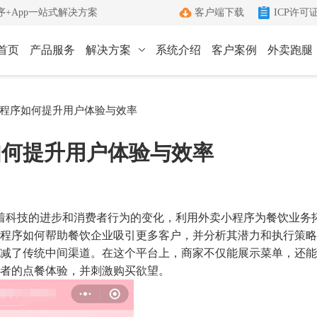
+App一站式解决方案
客户端下载
ICP许可
首页
产品服务
解决方案
系统介绍
客户案例
外卖跑腿
ICP许可证办理
小程序
App
程序如何提升用户体验与效率
键生成小程序
Android和IOS原生App
端
ICP+EDI
如何提升用户体验与效率
管理客户端
双证联办一站式服务
外卖跑腿
社区团购
办理优势
城生活服务平台
社区+电商新模式
单助手
多年深耕增值电信领域
着科技的进步和消费者行为的变化，利用外卖小程序为餐饮业务
办理流程
程序如何帮助餐饮企业吸引更多客户，并分析其潜力和执行策略
减了传统中间渠道。在这个平台上，商家不仅能展示菜单，还能
管家
标准化六步流程
者的点餐体验，并刺激购买欲望。
成功案例
沟通工具
累计服务超过1000+