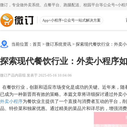
微订，专业做外卖系统、点餐平台、跑腿配送、校园平台等公众号+小程序
App+小程序+公众号一站式解决方案
使用教程
App下载
渠道
公众号
当前位置：
首页
>
微订系统资讯
>
探索现代餐饮行业：外卖小
一键搭建微信商城
一
注册教程
商家客户
探索现代餐饮行业：外卖小程序
注册小程序和公众号帐号
手机端的
更多
校园外卖
初级教程
微送宝
微订产品内容组 发表于 2025-05-16 10:04:06
一站式校园服务平台
同
创建店铺和产品
配送员抢
在餐饮行业，创新和适应市场变化是成功的关键。近年来，随
视频教程
云收银
已成为一种新晋而有效的策略。本篇文章将详细探讨通过外卖小
外卖小程序
为餐饮业主提供了一个直接与消费者互动的平台，削
一步一步视频讲解
店铺收银
品、特价菜和独家优惠。通过精美的菜品片和详尽的，增强消费
帮助中心
微粉宝
常见问题解疑
粉丝交流