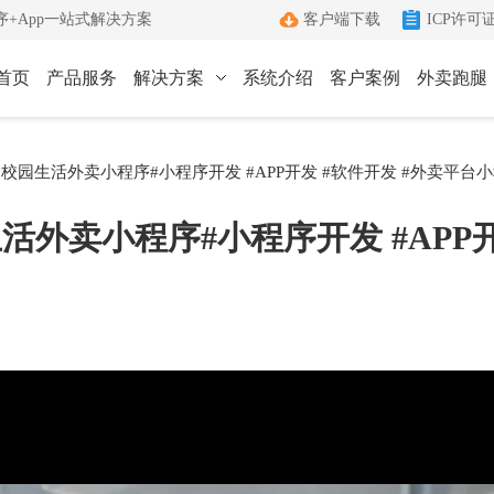
+App一站式解决方案
客户端下载
ICP许可
首页
产品服务
解决方案
系统介绍
客户案例
外卖跑腿
ICP许可证办理
小程序
App
校园生活外卖小程序#小程序开发 #APP开发 #软件开发 #外卖平台
键生成小程序
Android和IOS原生App
端
ICP+EDI
活外卖小程序#小程序开发 #APP开
管理客户端
双证联办一站式服务
外卖跑腿
社区团购
办理优势
城生活服务平台
社区+电商新模式
单助手
多年深耕增值电信领域
办理流程
管家
标准化六步流程
成功案例
沟通工具
累计服务超过1000+