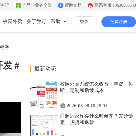
证办理
产品与业务全景
帮助文档
联系客服
13636566643
校园外卖
关于微订
帮助
登录
免费注册
联系我们
小程序
公司简介
发 #
致力于移动互联网开发
最新动态
同城系统
微社区
企业文化
校园外卖系统怎么收费：年费、买
同城生活信息发布
连接你的客户和粉丝
有影响力的互联网企业
断、定制和后续成本
公司资质
2026-08-08 10:25:01
证件齐全，安全放心
商超到家库存什么时候扣？先分锁
联系我们
定、拣货和退款
7*12小时在线咨询