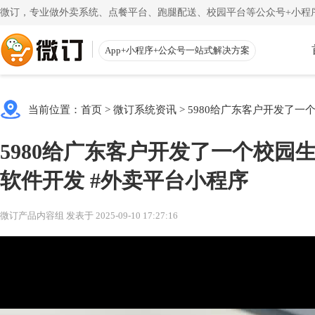
微订，专业做外卖系统、点餐平台、跑腿配送、校园平台等公众号+小程序
App+小程序+公众号一站式解决方案
使用教程
App下载
渠道
公众号
当前位置：
首页
>
微订系统资讯
>
5980给广东客户开发了一个
一键搭建微信商城
一
注册教程
商家客户
5980给广东客户开发了一个校园生
注册小程序和公众号帐号
手机端的
更多
软件开发 #外卖平台小程序
校园外卖
初级教程
微送宝
一站式校园服务平台
同
创建店铺和产品
配送员抢
微订产品内容组 发表于 2025-09-10 17:27:16
视频教程
云收银
一步一步视频讲解
店铺收银
帮助中心
微粉宝
常见问题解疑
粉丝交流