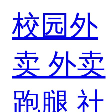
校园外
卖
外卖
跑腿
社