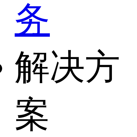
务
解决方
案