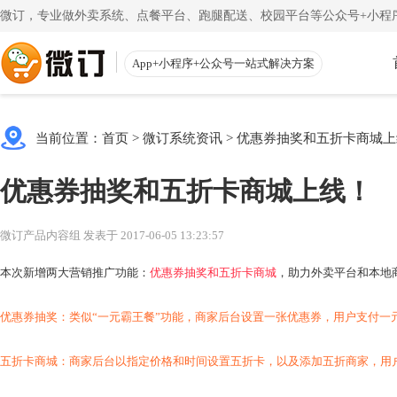
微订，专业做外卖系统、点餐平台、跑腿配送、校园平台等公众号+小程序
App+小程序+公众号一站式解决方案
使用教程
App下载
渠道
公众号
当前位置：
首页
>
微订系统资讯
>
优惠券抽奖和五折卡商城上
一键搭建微信商城
一
注册教程
商家客户
优惠券抽奖和五折卡商城上线！
注册小程序和公众号帐号
手机端的
更多
校园外卖
初级教程
微送宝
微订产品内容组 发表于 2017-06-05 13:23:57
一站式校园服务平台
同
创建店铺和产品
配送员抢
本次新增两大营销推广功能：
优惠券抽奖和五折卡商城
，助力外卖平台和本地
视频教程
云收银
一步一步视频讲解
店铺收银
优惠券抽奖：类似“一元霸王餐”功能，商家后台设置一张优惠券，用户支付一
帮助中心
微粉宝
五折卡商城：商家后台以指定价格和时间设置五折卡，以及添加五折商家，用
常见问题解疑
粉丝交流