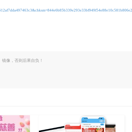
af7dda497463c3&chksm=844e6b85b339e293e33bf949f54e88e10c581b806e28
、镜像，否则后果自负！