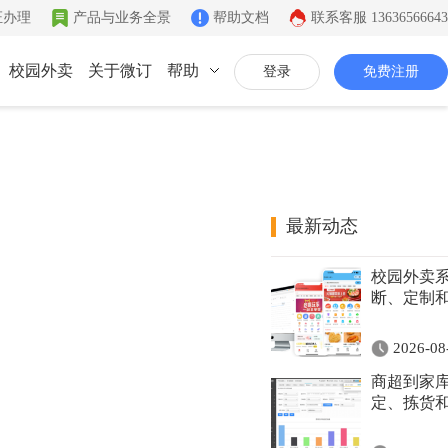
证办理
产品与业务全景
帮助文档
联系客服
13636566643
校园外卖
关于微订
帮助
登录
免费注册
联系我们
公司简介
致力于移动互联网开发
最新动态
同城系统
微社区
企业文化
校园外卖
同城生活信息发布
连接你的客户和粉丝
有影响力的互联网企业
断、定制
公司资质
2026-08
证件齐全，安全放心
商超到家
联系我们
定、拣货
7*12小时在线咨询