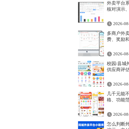
外卖平台
核对演示
2026-08
多商户外
费、奖励
2026-08
校园/县城
供应商评
2026-08
几千元能
格、功能
2026-08
怎么判断