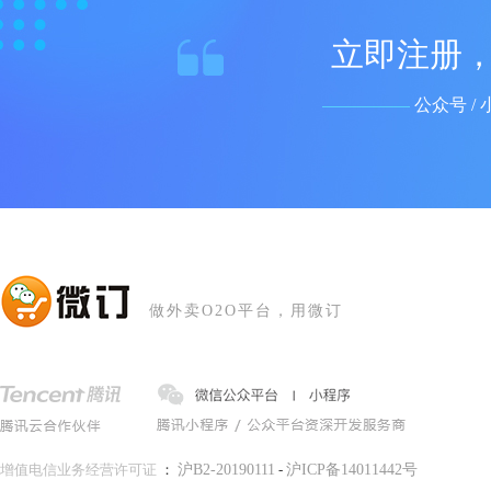
立即注册，
公众号 / 
做外卖O2O平台，用微订
增值电信业务经营许可证
：
沪B2-20190111
-
沪ICP备14011442号