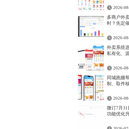
2026-08
多商户外
时？先定
2026-08
外卖系统选
私有化、
2026-08
同城跑腿
制、取件
2026-08
微订7月3
功能优化升
2026-07