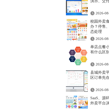
演示、交
2026-08
校园外卖
办？停售
态处理
2026-08
单店点餐
有什么区
2026-08
县城外卖
区订单先
2026-08
SaaS、
外卖平台