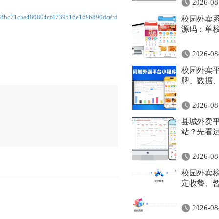
2026-08
bc71cbe480804cf4739516e169b890dc#rd
校园外卖系
源码：单
2026-08
校园外卖
牌、数据
2026-08
县城外卖
站？先看
2026-08
校园外卖
定收餐、
2026-08