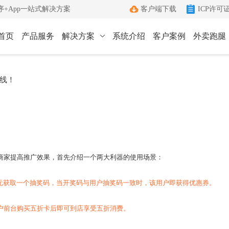
+App一站式解决方案
客户端下载
ICP许可
首页
产品服务
解决方案
系统介绍
客户案例
外卖跑腿
ICP许可证办理
小程序
App
线！
键生成小程序
Android和IOS原生App
端
ICP+EDI
管理客户端
双证联办一站式服务
外卖跑腿
社区团购
办理优势
城生活服务平台
社区+电商新模式
单助手
多年深耕增值电信领域
商家提高推广效果，首先介绍一个两大利器的使用场景：
办理流程
管家
标准化六步流程
元获取一个抽奖码，当开奖码与用户抽奖码一致时，该用户即获得优惠券。
成功案例
户前台购买五折卡后即可到店享受五折消费。
沟通工具
累计服务超过1000+