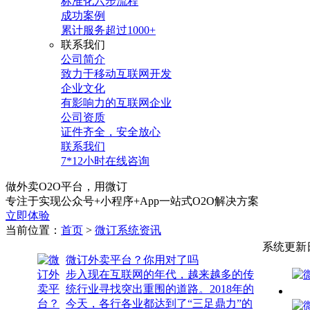
标准化六步流程
成功案例
累计服务超过1000+
联系我们
公司简介
致力于移动互联网开发
企业文化
有影响力的互联网企业
公司资质
证件齐全，安全放心
联系我们
7*12小时在线咨询
做外卖O2O平台，用微订
专注于实现公众号+小程序+App一站式O2O解决方案
立即体验
当前位置：
首页
>
微订系统资讯
系统更新
微订外卖平台？你用对了吗
步入现在互联网的年代，越来越多的传
统行业寻找突出重围的道路。2018年的
今天，各行各业都达到了“三足鼎力”的