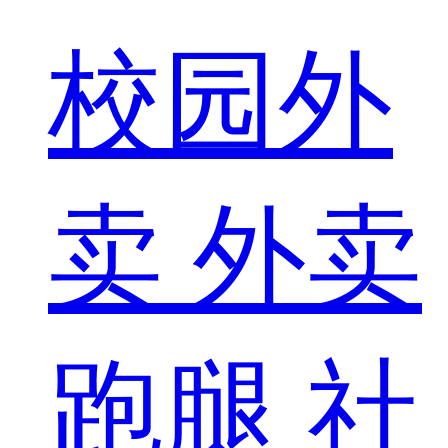
校园外
卖
外卖
跑腿
社