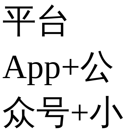
平台
App+公
众号+小