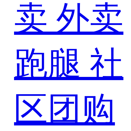
卖
外卖
跑腿
社
区团购