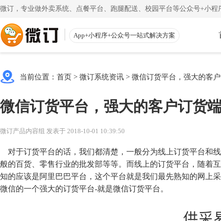
微订，专业做外卖系统、点餐平台、跑腿配送、校园平台等公众号+小程序
App+小程序+公众号一站式解决方案
使用教程
App下载
渠道
公众号
当前位置：
首页
>
微订系统资讯
>
微信订货平台，强大的客户
一键搭建微信商城
一
注册教程
商家客户
微信订货平台，强大的客户订货
注册小程序和公众号帐号
手机端的
更多
校园外卖
初级教程
微送宝
微订产品内容组 发表于 2018-10-01 10:39:50
一站式校园服务平台
同
创建店铺和产品
配送员抢
对于订货平台的话，我们都清楚，一般分为线上订货平台和线
视频教程
云收银
般的百货、零售行业的批发部等等。而线上的订货平台，随着互
知的应该是阿里巴巴平台，这个平台就是我们最先熟知的网上采
一步一步视频讲解
店铺收银
微信的一个强大的订货平台-就是微信订货平台。
帮助中心
微粉宝
常见问题解疑
粉丝交流