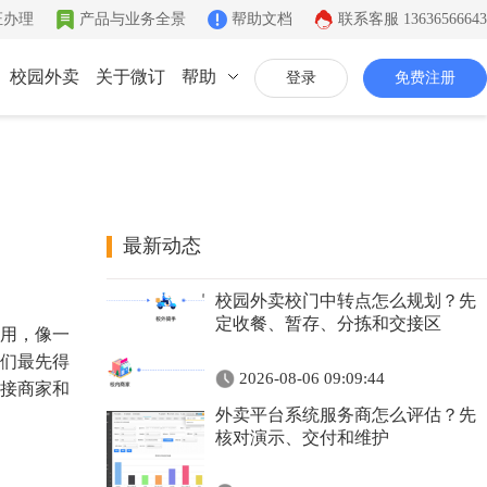
证办理
产品与业务全景
帮助文档
联系客服
13636566643
校园外卖
关于微订
帮助
登录
免费注册
联系我们
公司简介
致力于移动互联网开发
最新动态
同城系统
微社区
企业文化
校园外卖校门中转点怎么规划？先
同城生活信息发布
连接你的客户和粉丝
有影响力的互联网企业
定收餐、暂存、分拣和交接区
用，像一
公司资质
们最先得
2026-08-06 09:09:44
接商家和
证件齐全，安全放心
外卖平台系统服务商怎么评估？先
联系我们
核对演示、交付和维护
7*12小时在线咨询