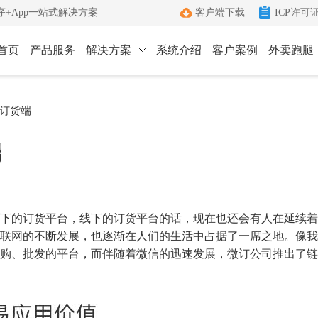
+App一站式解决方案
客户端下载
ICP许可
首页
产品服务
解决方案
系统介绍
客户案例
外卖跑腿
ICP许可证办理
小程序
App
订货端
键生成小程序
Android和IOS原生App
端
ICP+EDI
端
管理客户端
双证联办一站式服务
外卖跑腿
社区团购
办理优势
城生活服务平台
社区+电商新模式
单助手
多年深耕增值电信领域
下的订货平台，线下的订货平台的话，现在也还会有人在延续着
办理流程
联网的不断发展，也逐渐在人们的生活中占据了一席之地。像我
购、批发的平台，而伴随着微信的迅速发展，微订公司推出了链
管家
标准化六步流程
成功案例
沟通工具
累计服务超过1000+