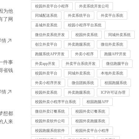
校园外卖平台小程序
外卖系统开发公司
因为他
同城配送系统
外卖系统平台
外卖平台系统
有了网
县城外卖系统
校园小程序平台系统
微信外卖系统开发
校园外卖系统
同城外卖系统
详情
创立外卖平台
外卖跑腿系统
微信外卖系统
跑腿系统APP开发
外卖小程序
跑腿APP开发
一件事
外卖app开发
外卖平台系统开发
微信跑腿平台
得省钱
校园外卖平台
同城外卖系统
本地外卖系统
外卖小程序开发
微信团购系统
校园跑腿系统
详情
校园外卖系统
外卖跑腿系统
ICP许可证办理
校园外卖小程序平台系统
校园跑腿APP
微信外卖订餐系统
校园外卖订餐系统
梦想都
的人来
校园外卖软件公司
校园外卖跑腿系统
校园跑腿系统软件
校园外卖平台小程序