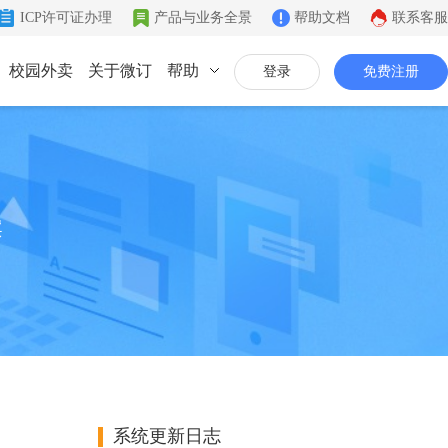
ICP许可证办理
产品与业务全景
帮助文档
联系客服
校园外卖
关于微订
帮助
登录
免费注册
联系我们
公司简介
致力于移动互联网开发
案
同城系统
微社区
企业文化
同城生活信息发布
连接你的客户和粉丝
有影响力的互联网企业
公司资质
证件齐全，安全放心
联系我们
7*12小时在线咨询
系统更新日志