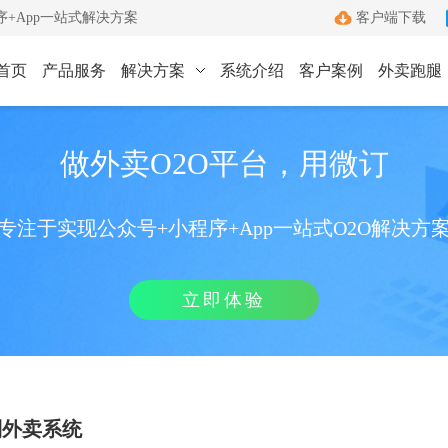
+App一站式解决方案
客户端下载
首页
产品服务
解决方案
系统介绍
客户案例
外卖跑腿
ICP许可证办理
小程序
App
做外卖O2O平台，用微订
键生成小程序
Android和IOS原生App
端
ICP+EDI
管理客户端
双证联办一站式服务
专注于实现公众号+小程序+App一站式O2O解决方
外卖跑腿
社区团购
办理优势
城生活服务平台
社区+电商新模式
单助手
多年深耕增值电信领域
立即体验
办理流程
管家
标准化六步流程
成功案例
沟通工具
累计服务超过1000+
到外卖系统