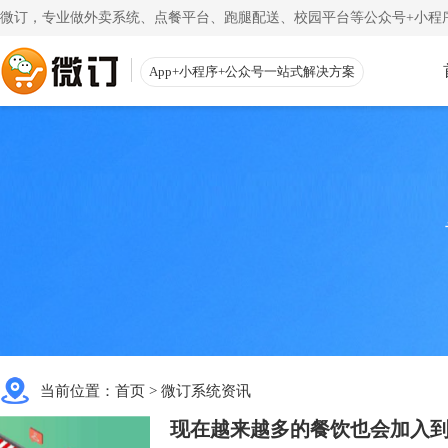
微订，专业做外卖系统、点餐平台、跑腿配送、校园平台等公众号+小程序
App+小程序+公众号一站式解决方案
使用教程
App下载
渠道
公众号
一键搭建微信商城
一
注册教程
商家客户
注册小程序和公众号帐号
手机端的
更多
校园外卖
初级教程
微送宝
一站式校园服务平台
同
创建店铺和产品
配送员抢
视频教程
云收银
一步一步视频讲解
店铺收银
当前位置：
首页
>
微订系统资讯
帮助中心
微粉宝
常见问题解疑
粉丝交流
现在越来越多的餐饮也会加入