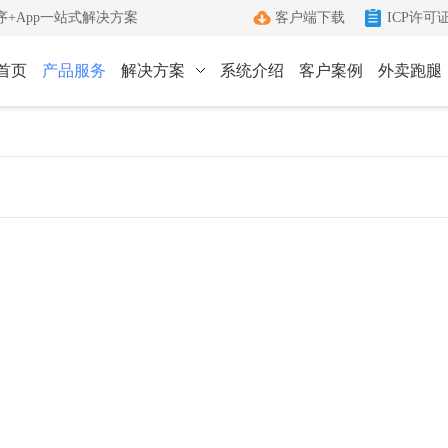
+App一站式解决方案
客户端下载
ICP许可
首页
产品服务
解决方案
系统介绍
客户案例
外卖跑腿
ICP许可证办理
小程序
App
键生成小程序
Android和IOS原生App
端
ICP+EDI
管理客户端
双证联办一站式服务
外卖跑腿
社区团购
办理优势
城生活服务平台
社区+电商新模式
单助手
多年深耕增值电信领域
办理流程
管家
标准化六步流程
成功案例
沟通工具
累计服务超过1000+