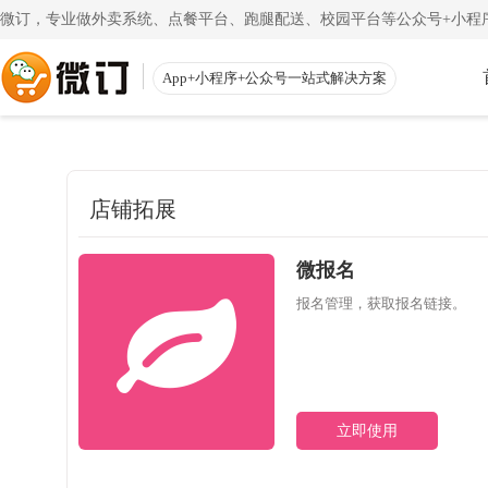
微订，专业做外卖系统、点餐平台、跑腿配送、校园平台等公众号+小程序
App+小程序+公众号一站式解决方案
使用教程
App下载
渠道
公众号
一键搭建微信商城
一
店铺拓展
注册教程
商家客户
注册小程序和公众号帐号
手机端的
更多
微报名
校园外卖
初级教程
微送宝
一站式校园服务平台
同
报名管理，获取报名链接。
创建店铺和产品
配送员抢
视频教程
云收银
一步一步视频讲解
店铺收银
立即使用
帮助中心
微粉宝
常见问题解疑
粉丝交流