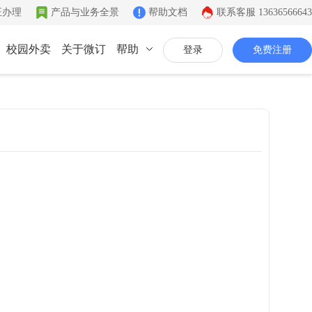
证办理
产品与业务全景
帮助文档
联系客服
13636566643
校园外卖
关于微订
帮助
登录
免费注册
联系我们
公司简介
致力于移动互联网开发
同城系统
微社区
企业文化
同城生活信息发布
连接你的客户和粉丝
有影响力的互联网企业
公司资质
证件齐全，安全放心
联系我们
7*12小时在线咨询