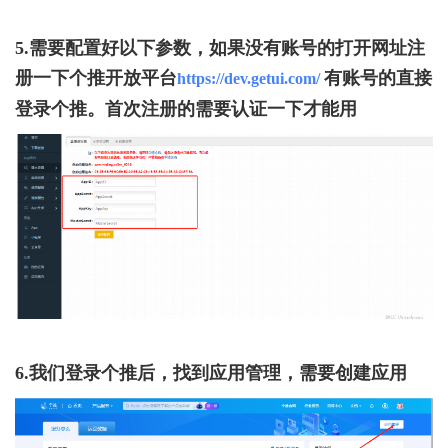
5.需要配置好以下参数，如果没有账号的打开网址注
册一下个推开放平台
有账号的直接
https://dev.getui.com/
登录个推。首次注册的需要认证一下才能用
6.我们登录个推后，找到应用管理，需要创建应用