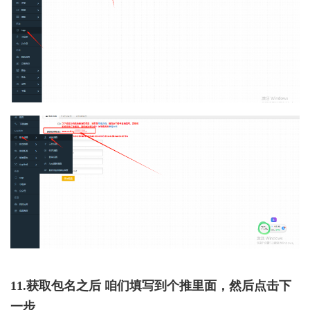
11.获取包名之后 咱们填写到个推里面，然后点击下
一步