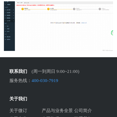
联系我们
(周一到周日 9:00~21:00)
服务热线：
400-030-7919
关于我们
关于微订
产品与业务全景
公司简介