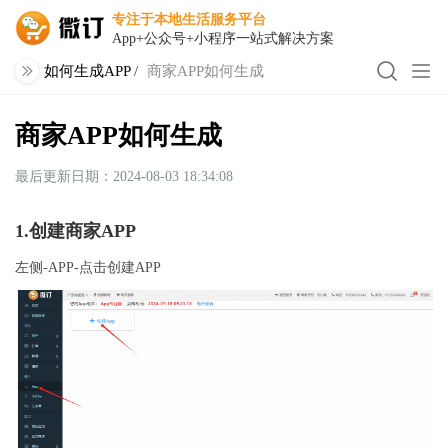
专注于本地生活服务平台
App+公众号+小程序一站式解决方案
如何生成APP
/
商家APP如何生成
商家APP如何生成
最后更新日期：2024-08-03 18:34:08
1.创建商家APP
左侧-APP-点击创建APP