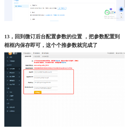
13，回到微订后台配置参数的位置 ，把参数配置到
框框内保存即可，这个个推参数就完成了