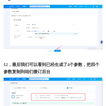
12，最后我们可以看到已经生成了4个参数，把四个
参数复制到咱们微订后台