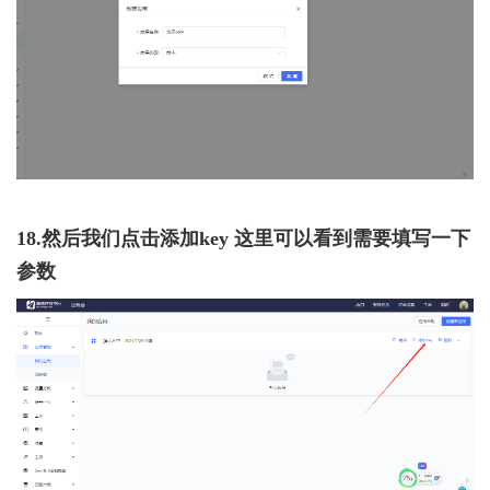
18.然后我们点击添加key 这里可以看到需要填写一下
参数