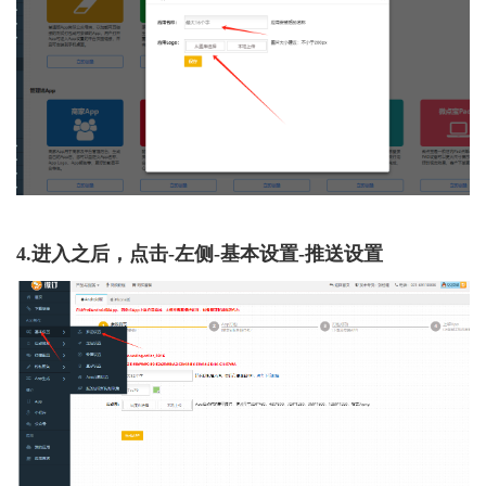
4.进入之后，点击-左侧-基本设置-推送设置