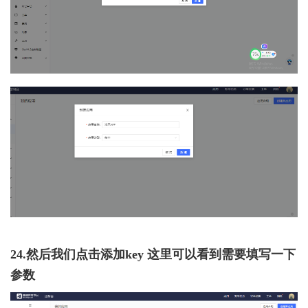
24.然后我们点击添加key 这里可以看到需要填写一下
参数