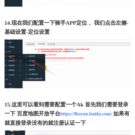
14.现在我们配置一下骑手APP定位， 我们点击左侧-
基础设置-定位设置
15.这里可以看到需要配置一个Ak 首先我们需要登录
一下 百度地图开放平台
如果有
https://lbsyun.baidu.com/
就直接登录没有的就注册认证一下