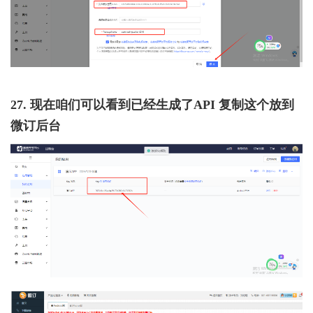
27. 现在咱们可以看到已经生成了API 复制这个放到
微订后台