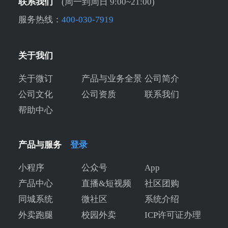
联系我们
(周一到周日 9:00~21:00)
服务热线：
400-030-7919
关于我们
关于微订
产品与业务全景
公司简介
公司文化
公司资质
联系我们
帮助中心
产品与服务
登录
小程序
公众号
App
产品中心
直播&短视频
社区团购
同城系统
微社区
系统介绍
外卖跑腿
校园外卖
ICP许可证办理