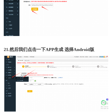
21.然后我们点击一下APP生成 选择Android版