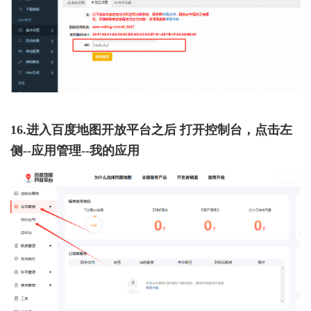
16.进入百度地图开放平台之后 打开控制台，点击左
侧--应用管理--我的应用