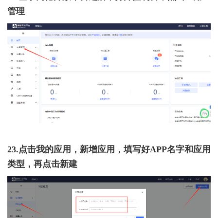
管理
23.点击我的应用，新增应用，填写好APP名字和应用
类型，再点击新建