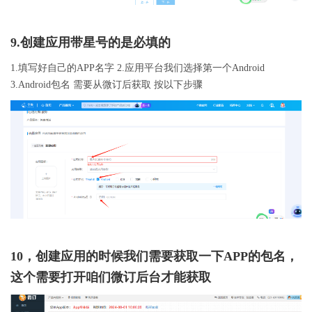
9.创建应用带星号的是必填的
1.填写好自己的APP名字 2.应用平台我们选择第一个Android
3.Android包名 需要从微订后获取 按以下步骤
10，创建应用的时候我们需要获取一下APP的包名，
这个需要打开咱们微订后台才能获取