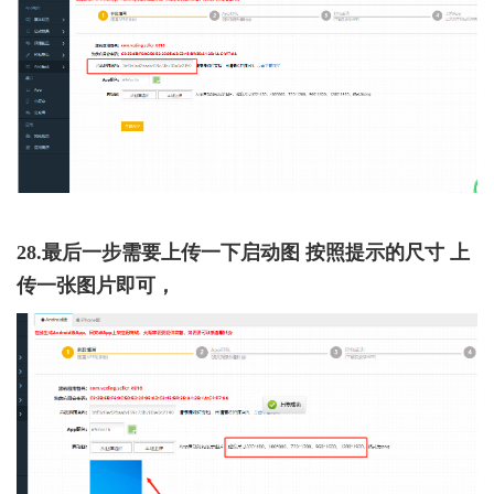
28.最后一步需要上传一下启动图 按照提示的尺寸 上
传一张图片即可，