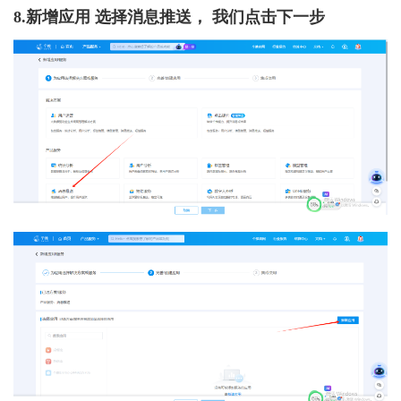
8.新增应用 选择消息推送， 我们点击下一步