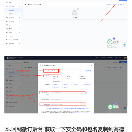
25.回到微订后台 获取一下安全码和包名复制到高德