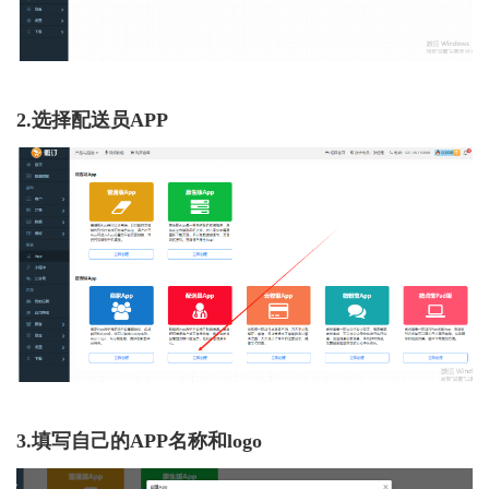
2.选择配送员APP
3.填写自己的APP名称和logo