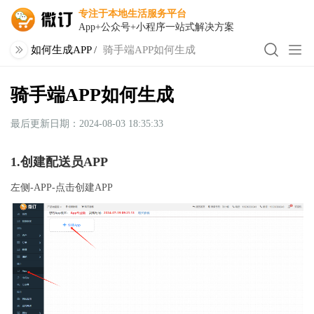
专注于本地生活服务平台
App+公众号+小程序一站式解决方案
如何生成APP
/
骑手端APP如何生成
骑手端APP如何生成
最后更新日期：2024-08-03 18:35:33
1.创建配送员APP
左侧-APP-点击创建APP