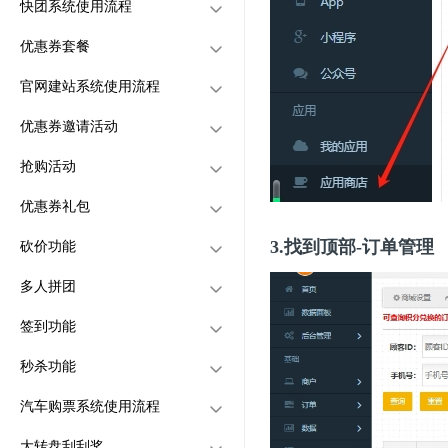
快团系统使用流程
打车司机怎么接单
怎么管理用户发的帖子
用户怎么圈子&表白墙发帖
充值大牌点餐金额
创建超级省钱卡
买哪些牌子
以买卖二手物品
商家今天有订单了，但是商
用户的二手物品被买走了之
优惠券套餐
帖子能不能付费置顶
怎么管理用户发的帖子
关联店铺
用户如何购买超级省钱卡
怎么创建快团系统
家店铺余额显示0
后怎么提现
方式一：首页放一个超级
官网建站系统使用流程
首页怎么设置优惠券弹窗
帖子能不能付费置顶
订单管理
怎么创建快团类别
创建优惠券套餐
会员按钮
方式二：商品下单界面关
优惠券邀请活动
首页可以设置广告弹窗吗？
电影购票系统如何设置
怎么创建团购活动
用户如何购买优惠券套餐
创建官网，设计官网页面
联超级会员
如何把订单发给第三方配送
抢购活动
星巴克系统如何设置
用户怎么进入快团功能界面
绑定域名
创建优惠券邀请活动
平台配送？
我们可以接美团、饿了么那
用户怎么进入优惠券邀请活
优惠券礼包
如何查看快团订单
登入界面设置
创建抢购活动
些平台的订单吗？
动
商品可以设置需要平台审核
3.找到顶部-订单管理
砍价功能
网站顶部图标设置
添加抢购类别
优惠券固定礼包
才上架吗？
每个店铺可以不同的银行卡
多人拼团
添加抢购商品
优惠券随机礼包
创建砍价活动
收款吗？
签到功能
平台可以多语言切换吗
管理抢购记录
用户如何领取优惠券礼包
添加砍价类别
如何创建多人拼团
秒杀功能
怎么导入美饿平台商品？
用户怎么进入砍价活动
如何创建拼团类别
签到功能如何设置
在前端有几个店铺看不到不
汽车购票系统使用流程
如何查看砍价记录
用户怎么进入拼团活动
如何使用签到功能
秒杀活动
显示？
大转盘刮刮奖
怎么设置自动完成订单
管理拼团订单
秒杀商品
创建汽车购票平台
创建秒杀活动