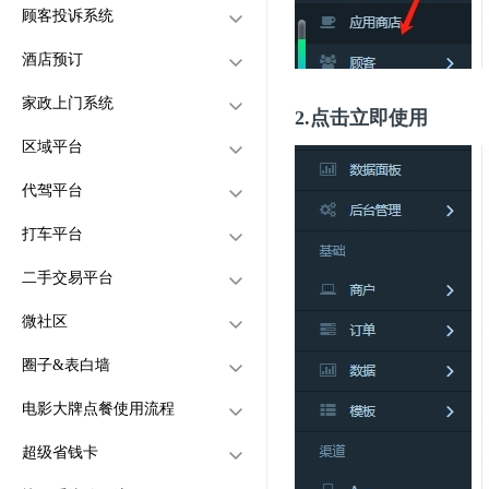
顾客投诉系统
快递订单怎么发货
怎么设置店铺的服务范围？
店铺模板怎么设置
配送员怎么提现
优惠券怎么让顾客领取
查询保单
怎么给客户开通会员
快递发货可以手动填写快
酒店预订
如何设置店铺的广告弹窗
产品详情模板怎么设置
优惠券怎么发个某些顾客
顾客自己怎么申请成为会员
怎么设置顾客投诉商家
领取优惠券方式一
递单号
快递发货也可以配置电子
家政上门系统
店铺怎么开启评论
优惠券怎么群发
顾客充值的金额怎么设置
投诉的类型怎么创建
怎么创建酒店店铺
领取优惠券方式二
面单
2.点击立即使用
区域平台
怎么开启预定订单
会员可以设置等级吗
在哪里查看顾客投诉内容
客房怎么创建
怎么创建家政上门系统
可以几个店铺的订单一起支
代驾平台
会员可以制作实体卡吗
怎么给客房设置优惠
家政类目怎么创建
公众号H5网页区域平台
付吗
打车平台
订单怎么分享给别人代付
用户怎么进入酒店预订
怎么创建家政师傅
小程序区域平台
怎么创建代驾平台
怎么设置楼栋?让骑手按楼
二手交易平台
家政师傅怎么接单
APP区域平台
代驾收费规则怎么设置
怎么创建打车平台
栋去配送
店铺不收配送费的，可以显
微社区
用户怎么进入家政功能
代驾司机怎么创建
打车收费规则怎么设置
怎么创建二手交易平台
示“免配送费”吗
圈子&表白墙
怎么设置配送费
家政师傅怎么提现
用户怎么进入代驾平台
打车司机怎么创建
怎么创建二手物品的分类
怎么创建微社区
电影大牌点餐使用流程
怎么设置打包费
代驾司机怎么提现
用户怎么进入打车平台
用户怎么发布二手物品
怎么设置帖子类别
怎么创建圈子&表白墙
下订单的时候，类似某团某
后台怎么管理用户发布的二
超级省钱卡
饿和优惠券一起购买怎么设
代驾司机怎么接单
打车司机怎么提现
用户怎么微社区发帖
怎么设置帖子类别
创建大牌点餐平台
手物品
置？
打印机要去哪里购买，需要
怎么设置用户认证身份才可