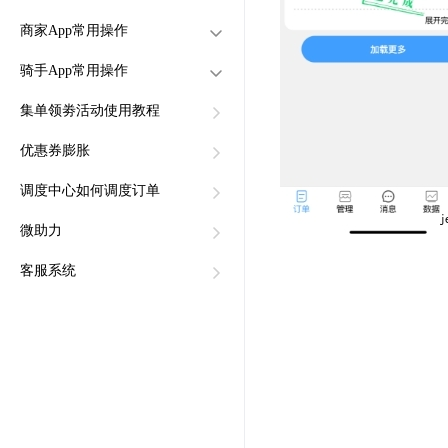
商品推荐
顾客下了跑腿订单，在我的
商家App常用操作
设置分成方式
怎么创建任务跑腿平台
订单里面看不到？
骑手App常用操作
打印机怎么会重复打印？
查看佣金记录
怎么设置跑腿区域和类别
商家APP如何创建商品
怎么设置认证后才可以发布
集单领劵活动使用教程
付费推广功能如何设置
成员怎么提现分成佣金
商家App如何接单
骑手App如何配送订单流程
任务和接单
用户怎么进入任务跑腿平台
骑手App如何转单给其它骑
优惠券膨胀
商家APP如何提现
发布任务或接单
手
用户怎么进入任务跑腿平台
骑手App如何填写设置分账
调度中心如何调度订单
发布任务或接单，金额怎么
商家App如何配送订单
结算信息
提现
微助力
商家App如何创建商品分类
骑手app如何提现
客服系统
商家App如何查看数据
骑手App转到中转站
商家App如何填写分账结算
骑手app如何开工和停工
信息
商家App如何上传店铺资质
商家App如何开店和关店
商家APP如何设置店铺打
折、配送费减免、首单立