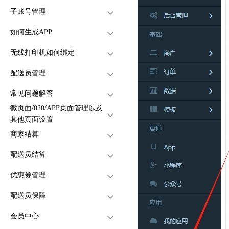
子账号管理
创建店铺（手机App端）
创建商品（电脑PC端）
注册和备案小程序
如何生成APP
创建店铺自定义费用
创建商品（手机端）
子账号创建与管理
绑定小程序
商品属性怎么创建（电脑PC
无线打印机如何绑定
创建店铺自定义优惠
子账号角色权限
商家APP如何生成
小程序需要申请地理位置
端）
商品属性怎么创建（手机
怎么绑定打印机（电脑PC
配送员管理
店铺接单方式
骑手端APP如何生成
发布小程序
端）
端）
怎么绑定打印机（手机APP
常见问题解答
店铺打折满减
怎么设置商品打包费
客户端APP如何生成
如何创建配送员
端）
微页面/020/APP页面管理以及
怎么给店铺设置账号密码才
店铺分类怎么创建
商品打折
如何给配送员添加角色权限
其他页面设置
能访问
商家结算
店铺分区怎么创建
商品分类管理
如何给配送员分站
支付怎么配置
微页面怎么设置
店铺怎么设置外送订单、店
配送员结算
商品第二份半价怎么设置
如何设置配送员中转站
怎么批量创建店铺
小程序页面怎么设置
商家结算怎么设置
内自取订单、快递订单
订单可以分账吗？分账功能
优惠券管理
如何设置配送费
商品会员价怎么设置
如何使用配送员箱子功能
APP页面怎么设置
商家金额怎么查看
配送员结算设置
是怎么设置使用的
怎么设置商品单点不送（电
商家每笔订单金额记录怎么
配送员保障
外送订单设置预订时间
货到付款怎么关闭
小票模板怎么设置
配送员金额怎么查看
优惠券怎么创建
脑版）
查看
快递订单怎么设置每个城市
怎么设置商品单点不送（手
配送员每笔订单金额记录怎
会员中心
如何批量创建商品
购物车样式怎么设置
商家怎么提现
优惠券的领取规则怎么设置
配送员保障功能设置
快递费用
机版）
么查看