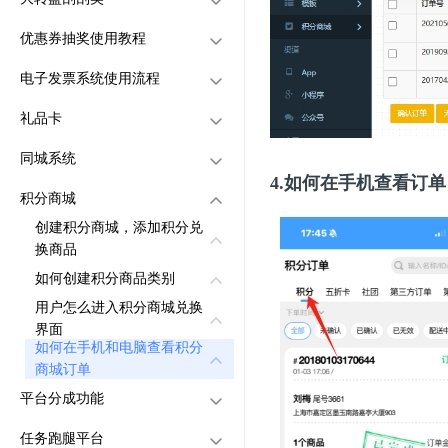
设置好城市区域、线路管
优惠券抽奖使用教程
怎么设置自动确认订单
创建大转盘和刮刮奖活动
添加秒杀活动商品
创建秒杀商品
理、站点，添加车辆
电子发票系统使用流程
怎么设置商品规格库
添加班次
用户怎么进入抽奖活动
创建优惠券抽奖
用户怎么进入秒杀活动
用户怎么进入优惠券抽奖界
礼品卡
商家入驻申请怎么操作？
用户怎么进入汽车购票功能
管理用户抽奖记录
设置开票信息
面参与抽奖?
同城系统
配送员申请如何设置？
订单管理
管理查询抽奖记录
用户怎么申请开票
创建礼品卡
4.如何在手机查看订
创建同城系统，设计同城界
积分商城
如何设置店铺首单立减
查看开票记录
用户怎么进入礼品卡界面
面
创建积分商城，添加积分兑
店内订单可以设置自提点吗
设置同城的类目
换商品
跑腿代购如何设置？
同城用户怎么发帖子
如何创建积分商品类别
我的小程序怎么跳转其他小
用户怎么进入积分商城兑换
怎么管理用户发的帖子
程序？
界面
同城能不能付费发帖和帖子
如何在手机和电脑查看积分
商品推荐怎么设置？
付费置顶
商城订单
平台分成功能
店铺可以设置置顶吗？
店铺列表的商品推荐
店铺里面的商品选购界面
任务跑腿平台
怎么设置让商家付费置顶
添加分成管理员